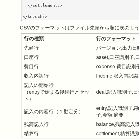
  </settlements>

CSVのフォーマットはファイル先頭から順に次のよ
行の種類
行のフォーマット
先頭行
バージョン,出力日
口座行
asset,口座識別子
費目行
expense,費目識別
収入内訳行
income,収入内訳
記入の開始行
（entryで始まる後続行とセッ
deal,記入識別子
ト）
entry,記入識
記入の内容行（１勘定分）
子,金額,摘要
残高記入行
balance,残高
精算行
settlement,精