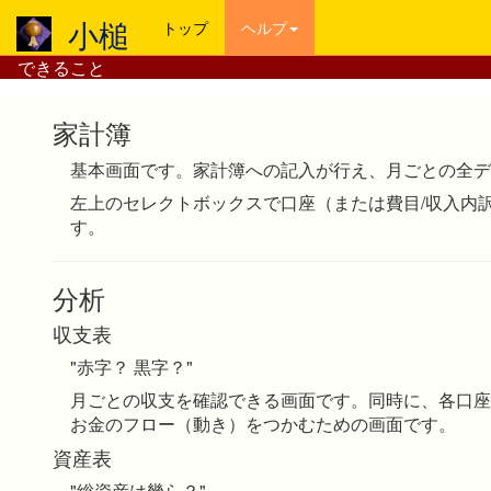
小槌
トップ
ヘルプ
できること
家計簿
基本画面です。家計簿への記入が行え、月ごとの全デ
左上のセレクトボックスで口座（または費目/収入内
す。
分析
収支表
"赤字？ 黒字？"
月ごとの収支を確認できる画面です。同時に、各口座
お金のフロー（動き）をつかむための画面です。
資産表
"総資産は幾ら？"