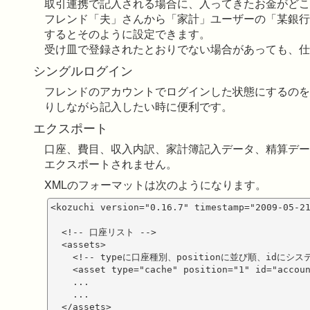
取引連携で記入される場合に、入ってきたお金がどこ
フレンド「夫」さんから「家計」ユーザーの「某銀行
するとそのように設定できます。
受け皿で登録されたとおりでない場合があっても、仕
シングルログイン
フレンドのアカウントでログインした状態にするのを
りしながら記入したい時に便利です。
エクスポート
口座、費目、収入内訳、家計簿記入データ、精算デー
エクスポートされません。
XMLのフォーマットは次のようになります。
<kozuchi version="0.16.7" timestamp="2009-05-21
  <!-- 口座リスト -->

  <assets>

    <!-- typeに口座種別、positionに並び順、idに
    <asset type="cache" position="1" id="accou
    ...

    ...

  </assets>
