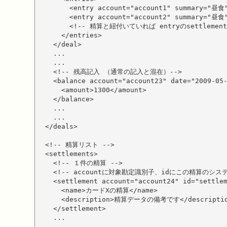
        <entry account="account1" summary="昼食"
        <entry account="account2" summary="昼食"
        <!-- 精算と紐付いていれば entryのsettlem
      </entries>

    </deal>

    ...

    ...

    <!-- 残高記入 （通常の記入と混在）-->

    <balance account="account23" date="2009-05-
      <amount>1300</amount>

    </balance>

    ...

    ...

  </deals>

  <!-- 精算リスト -->

  <settlements>

    <!-- １件の精算 -->

    <!-- accountに対象勘定識別子、idにこの精算のシステ
    <settlement account="account24" id="settlem
      <name>カードXの精算</name>

      <description>精算データの備考です</descriptio
    </settlement>

    ...

    ...
