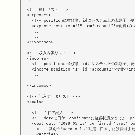
  <!-- 費目リスト -->

  <expenses>

    <!-- positionに並び順、idにシステム上の識別子、
    <expense position="1" id="account2">食費</ex
    ...

    ...

  </expenses>

  <!-- 収入内訳リスト -->

  <incomes>

    <!-- positionに並び順、idにシステム上の識別子、
    <income position="1" id="account2">食費</inc
    ...

    ...

  </incomes>

  <!-- 記入データリスト -->

  <deals>

    <!-- １件の記入 -->

    <!-- dateに日付、confirmedに確認状態かどうか
    <deal date="2009-05-15" confirmed="true" po
      <!-- 識別子'account1'の勘定（口座または費目ま
      <entries>
